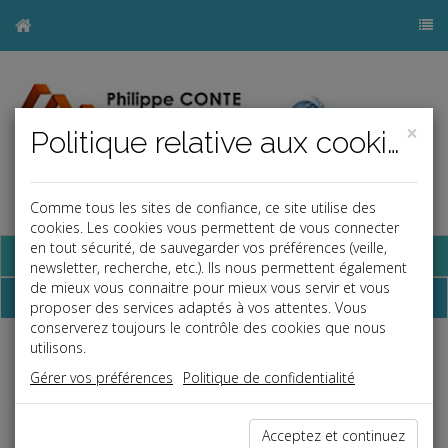
×
Politique relative aux cookies
Comme tous les sites de confiance, ce site utilise des
cookies. Les cookies vous permettent de vous connecter
en tout sécurité, de sauvegarder vos préférences (veille,
Base documentaire
newsletter, recherche, etc.). Ils nous permettent également
de mieux vous connaitre pour mieux vous servir et vous
Dépêches
proposer des services adaptés à vos attentes. Vous
conserverez toujours le contrôle des cookies que nous
utilisons.
j
a
b
Gérer vos préférences
Politique de confidentialité
Social
Date: 2020-03-13
LE BARÈME MACRON « À L'ITALIENNE » CONTRAIRE
Acceptez et continuez