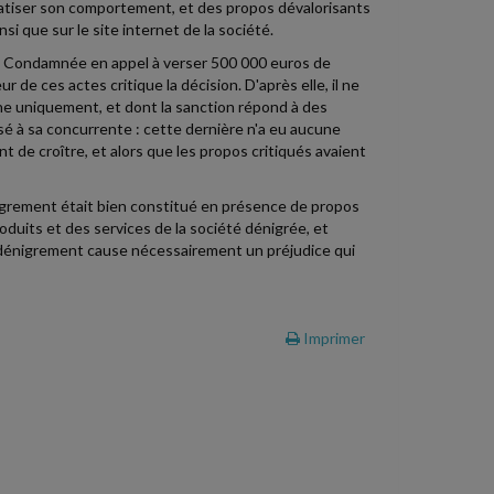
matiser son comportement, et des propos dévalorisants
si que sur le site internet de la société.
l. Condamnée en appel à verser 500 000 euros de
de ces actes critique la décision. D'après elle, il ne
nne uniquement, et dont la sanction répond à des
sé à sa concurrente : cette dernière n'a eu aucune
 de croître, et alors que les propos critiqués avaient
igrement était bien constitué en présence de propos
roduits et des services de la société dénigrée, et
e dénigrement cause nécessairement un préjudice qui
Imprimer