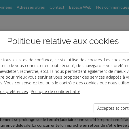
onnées
Adresses utiles
Contact
Espace Web
Nos communiqué
Politique relative aux cookies
ous les sites de confiance, ce site utilise des cookies. Les cookies 
tent de vous connecter en tout sécurité, de sauvegarder vos préfére
s
, newsletter, recherche, etc.). Ils nous permettent également de mieux 
tre pour mieux vous servir et vous proposer des services adaptés à v
s. Vous conserverez toujours le contrôle des cookies que nous utiliso
 affaires
vos préférences
Politique de confidentialité
2020-03-16
GREMENT D'UN CONCURRENT
Acceptez et cont
ciétés se livrent une concurrence acharnée sur le marché de la vente à em
ntement se prolonge sur le terrain judiciaire, une société reprochant à l'au
urrence déloyale. La concurrente lui reproche en retour de s'être livré