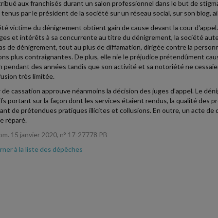
tribué aux franchisés durant un salon professionnel dans le but de stig
tenus par le président de la société sur un réseau social, sur son blog, ain
été victime du dénigrement obtient gain de cause devant la cour d'appe
s et intérêts à sa concurrente au titre du dénigrement, la société auteur 
pas de dénigrement, tout au plus de diffamation, dirigée contre la perso
ons plus contraignantes. De plus, elle nie le préjudice prétendûment cau
n pendant des années tandis que son activité et sa notoriété ne cessaient
usion très limitée.
 de cassation approuve néanmoins la décision des juges d'appel. Le dén
ifs portant sur la façon dont les services étaient rendus, la qualité des p
nt de prétendues pratiques illicites et collusions. En outre, un acte d
re réparé.
om. 15 janvier 2020, n° 17-27778 PB
ner à la liste des dépêches