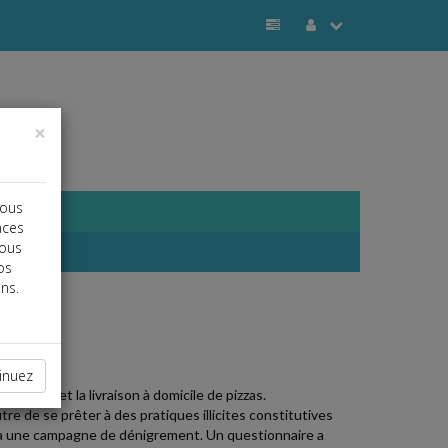
s
×
vous
nces
vous
os
ns.
j
a
b
inuez
porter et la livraison à domicile de pizzas.
tre de se prêter à des pratiques illicites constitutives
e à une campagne de dénigrement. Un questionnaire a